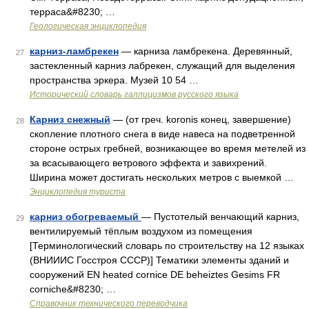
терраса&#8230; …
Геологическая энциклопедия
карниз-ламбрекен
— карниза ламбрекена. Деревянный,
27
застекленный карниз лабрекен, служащий для выделения
пространства эркера. Музей 10 54 …
Исторический словарь галлицизмов русского языка
Карниз снежный
— (от греч. koronis конец, завершение)
28
скопление плотного снега в виде навеса на подветренной
стороне острых гребней, возникающее во время метелей из
за всасывающего ветрового эффекта и завихрений.
Ширина может достигать нескольких метров с выемкой …
Энциклопедия туриста
карниз обогреваемый
— Пустотелый венчающий карниз,
29
вентилируемый тёплым воздухом из помещения
[Терминологический словарь по строительству на 12 языках
(ВНИИИС Госстроя СССР)] Тематики элементы зданий и
сооружений EN heated cornice DE beheiztes Gesims FR
corniche&#8230; …
Справочник технического переводчика