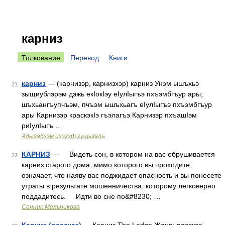
карниз
Толкование
Перевод
Книги
карниз
— (карнизэр, карнизхэр) карниз Унэм ышъхьэ
21
зыщиублэрэм дэжь екIокIэу еIулIыгъэ пхъэмбгъур ары;
шъхьангъупчъэм, пчъэм ышъхьагъ еIулIыгъэ пхъэмбгъур
ары Карнизэр краскэкIэ гъэлагъэ Карнизэр пхъашIэм
риIулIыгъ …
Адыгабзэм изэхэф гущыIалъ
КАРНИЗ
— Видеть сон, в котором на вас обрушивается
22
карниз старого дома, мимо которого вы проходите,
означает, что наяву вас поджидает опасность и вы понесете
утраты в результате мошенничества, которому легковерно
поддадитесь. Идти во сне по&#8230; …
Сонник Мельникова