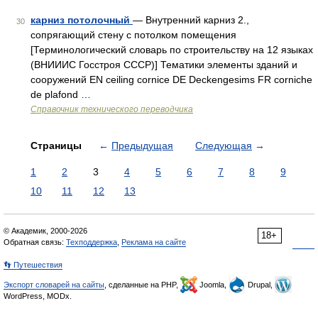
карниз потолочный
— Внутренний карниз 2.,
30
сопрягающий стену с потолком помещения
[Терминологический словарь по строительству на 12 языках
(ВНИИИС Госстроя СССР)] Тематики элементы зданий и
сооружений EN ceiling cornice DE Deckengesims FR corniche
de plafond …
Справочник технического переводчика
Страницы
←
Предыдущая
Следующая
→
1
2
3
4
5
6
7
8
9
10
11
12
13
© Академик, 2000-2026
18+
Обратная связь:
Техподдержка
,
Реклама на сайте
👣 Путешествия
Экспорт словарей на сайты
, сделанные на PHP,
Joomla,
Drupal,
WordPress, MODx.