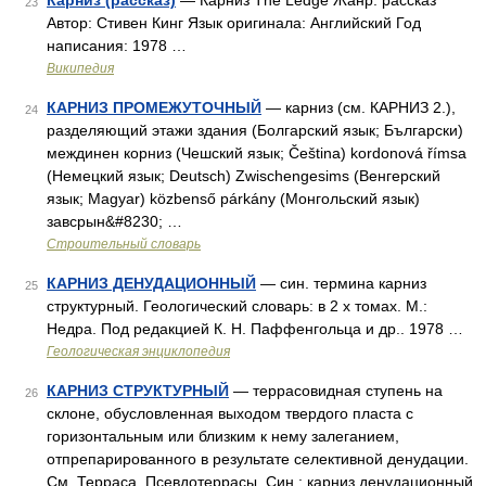
Карниз (рассказ)
— Карниз The Ledge Жанр: рассказ
23
Автор: Стивен Кинг Язык оригинала: Английский Год
написания: 1978 …
Википедия
КАРНИЗ ПРОМЕЖУТОЧНЫЙ
— карниз (см. КАРНИЗ 2.),
24
разделяющий этажи здания (Болгарский язык; Български)
междинен корниз (Чешский язык; Čeština) kordonová římsa
(Немецкий язык; Deutsch) Zwischengesims (Венгерский
язык; Magyar) közbenső párkány (Монгольский язык)
завсрын&#8230; …
Строительный словарь
КАРНИЗ ДЕНУДАЦИОННЫЙ
— син. термина карниз
25
структурный. Геологический словарь: в 2 х томах. М.:
Недра. Под редакцией К. Н. Паффенгольца и др.. 1978 …
Геологическая энциклопедия
КАРНИЗ СТРУКТУРНЫЙ
— террасовидная ступень на
26
склоне, обусловленная выходом твердого пласта с
горизонтальным или близким к нему залеганием,
отпрепарированного в результате селективной денудации.
См. Терраса, Псевдотеррасы. Син.: карниз денудационный,